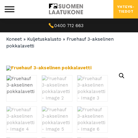
YHTEYS-
TIEDOT
0400 712 663
Koneet
»
Kuljetuskalusto
»
Fruehauf 3-akselinen
pokkalavetti