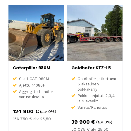
Caterpillar 980M
Goldhofer STZ-L5
Siisti CAT 980M
Goldhofer jatkettava
5 akselinen
Ajettu 14086H
pokkakärry
Aggregate handler
Pakko-ohjatut 2,3,4
varustuksella
ja 5 akselit
Vaihto/Rahoitus
124 900
€
(alv 0%)
156 750
€
alv 25,50
39 900
€
(alv 0%)
50 075
€
alv 25,50