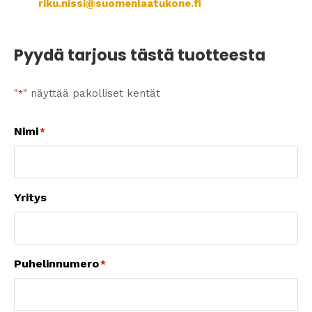
riku.nissi@suomenlaatukone.fi
Pyydä tarjous tästä tuotteesta
"
" näyttää pakolliset kentät
*
Nimi
*
Yritys
Puhelinnumero
*