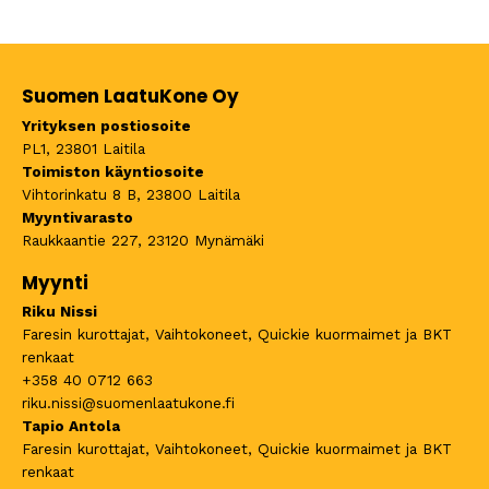
Suomen LaatuKone Oy
Yrityksen postiosoite
PL1, 23801 Laitila
Toimiston käyntiosoite
Vihtorinkatu 8 B, 23800 Laitila
Myyntivarasto
Raukkaantie 227, 23120 Mynämäki
Myynti
Riku Nissi
Faresin kurottajat, Vaihtokoneet, Quickie kuormaimet ja BKT
renkaat
+358 40 0712 663
riku.nissi@suomenlaatukone.fi
Tapio Antola
Faresin kurottajat, Vaihtokoneet, Quickie kuormaimet ja BKT
renkaat