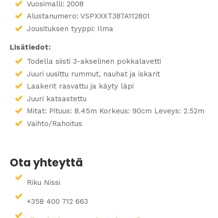
Vuosimalli: 2008
Alustanumero: VSPXXXT387A112801
Jousituksen tyyppi: Ilma
Lisätiedot:
Todella siisti 3-akselinen pokkalavetti
Juuri uusittu rummut, nauhat ja iskarit
Laakerit rasvattu ja käyty läpi
Juuri katsastettu
Mitat: Pituus: 8.45m Korkeus: 90cm Leveys: 2.52m
Vaihto/Rahoitus
Ota yhteyttä
Riku Nissi
+358 400 712 663