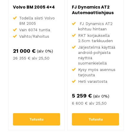
Volvo BM 2005 4×4
FJ Dynamics AT2
Automaattiohjaus
Todella siisti Volvo
BM 2005
FJ Dynamics AT2
kohtuu hintaan
Vain 6074 tuntia
RKT korjauksella
Vaihto/Rahoitus
2.5cm tarkkuuden
Järjestelmä käyttää
21 000
€
(alv 0%)
android-pohjaista
näyttöä
26 355
€
alv 25,50
suomenkielellä
Kysy myös asennus
tarjousta
Heti varastosta
5 259
€
(alv 0%)
6 600
€
alv 25,50
Tutustu
Tutustu