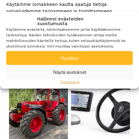
Käytämme lomakkeen kautta saatuja tietoja
palveluidemme tarjoamiseen ja toimittamiseen.
Lisätietoja löydät
Suomen Laatukone Oy:n
Hallinnoi evästeiden
suostumusta
tietosuojaselosteesta »
Käytämme evästeitä, tallentaaksemme ja/tai käyttääksemme
laitetietoja. Näiden tekniikoiden hyväksyminen antaa meille
Lähetä tarjouspyyntö
mahdollisuuden käsitellä tietoja, kuten selauskäyttäytymistä tai
yksilöllisiä tunnuksia.
Voit
muuttaa
valintojasi
asetuksista
.
Hyväksy
Tutustu myös
Näytä asetukset
Tietosuoja